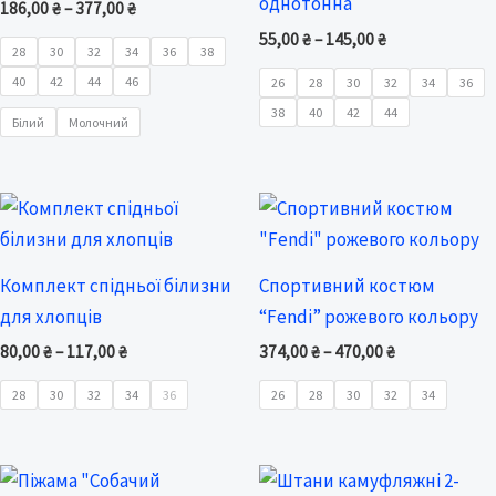
однотонна
186,00
₴
–
377,00
₴
55,00
₴
–
145,00
₴
28
30
32
34
36
38
40
42
44
46
26
28
30
32
34
36
38
40
42
44
Білий
Молочний
Price
Price
range:
range:
80,00 ₴
374,00 ₴
through
through
Комплект спідньої білизни
Спортивний костюм
117,00 ₴
470,00 ₴
для хлопців
“Fendi” рожевого кольору
80,00
₴
–
117,00
₴
374,00
₴
–
470,00
₴
28
30
32
34
36
26
28
30
32
34
Price
Price
range:
range: