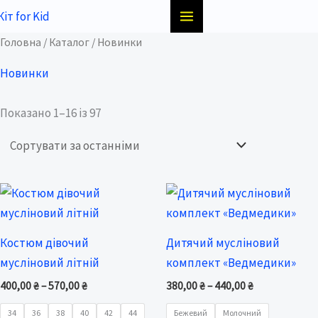
Перейти
до
Sorted
Головна
/
Каталог
/ Новинки
вмісту
by
latest
Новинки
Показано 1–16 із 97
Price
Price
range:
range:
400,00 ₴
380,00 ₴
through
through
Костюм дівочий
Дитячий мусліновий
570,00 ₴
440,00 ₴
мусліновий літній
комплект «Ведмедики»
400,00
₴
–
570,00
₴
380,00
₴
–
440,00
₴
34
36
38
40
42
44
Бежевий
Молочний