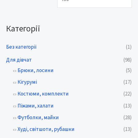
н
а
а
ц
Категорії
ц
і
і
н
Без категорії
(1)
н
а
Для дівчат
(98)
а
Брюки, лосини
(5)
Кігурумі
(17)
Костюми, комплекти
(22)
Піжами, халати
(13)
Футболки, майки
(28)
Худі, світшоти, рубашки
(13)