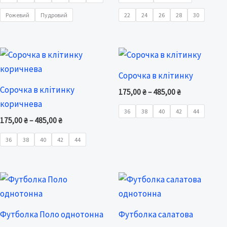
Рожевий
Пудровий
22
24
26
28
30
Price
Price
range:
range:
175,00 ₴
175,00 ₴
Сорочка в клітинку
through
through
Сорочка в клітинку
485,00 ₴
485,00 ₴
175,00
₴
–
485,00
₴
коричнева
36
38
40
42
44
175,00
₴
–
485,00
₴
36
38
40
42
44
Price
Price
range:
range:
186,00 ₴
55,00 ₴
through
through
Футболка Поло однотонна
Футболка салатова
377,00 ₴
145,00 ₴