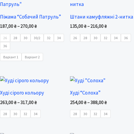
187,00 ₴
135,00 ₴
through
through
Піжама “Собачий Патруль”
Штани камуфляжні 2-нитка
270,00 ₴
216,00 ₴
187,00
₴
–
270,00
₴
135,00
₴
–
216,00
₴
26
28
30
30/2
32
34
26
28
30
32
34
36
36
Варіант 1
Варіант 2
Price
Price
range:
range:
263,00 ₴
254,00 ₴
Худі сірого кольору
Худі “Солоха”
through
through
317,00 ₴
388,00 ₴
263,00
₴
–
317,00
₴
254,00
₴
–
388,00
₴
28
30
32
34
28
30
32
34