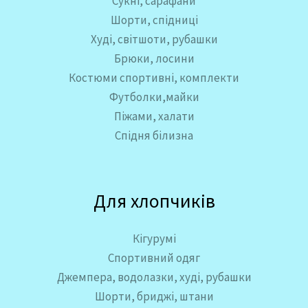
Сукні, сарафани
h
0
6
Шорти, спідниці
0
7
Худі, світшоти, рубашки
0
Брюки, лосини
₴
,
Костюми спортивні, комплекти
0
Футболки,майки
0
Піжами, халати
Спідня білизна
₴
Для хлопчиків
Кігурумі
Спортивний одяг
Джемпера, водолазки, худі, рубашки
Шорти, бриджі, штани