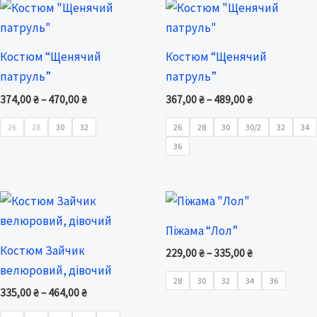
Price
Price
range:
range:
374,00 ₴
367,00 ₴
through
through
Костюм “Щенячий
Костюм “Щенячий
470,00 ₴
489,00 ₴
патруль”
патруль”
374,00
₴
–
470,00
₴
367,00
₴
–
489,00
₴
26
28
30
32
26
28
30
30/2
32
34
36
Price
Price
range:
range:
335,00 ₴
229,00 ₴
Піжама “Лол”
through
through
Костюм Зайчик
464,00 ₴
335,00 ₴
229,00
₴
–
335,00
₴
велюровий, дівочий
28
30
32
34
36
335,00
₴
–
464,00
₴