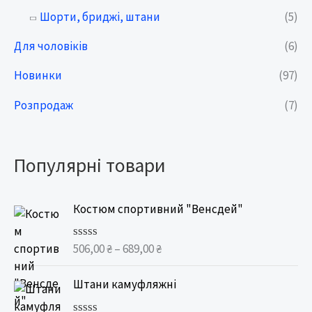
Шорти, бриджі, штани
(5)
Для чоловіків
(6)
Новинки
(97)
Розпродаж
(7)
Популярні товари
P
Костюм спортивний "Венсдей"
r
i
506,00
₴
–
689,00
₴
О
c
ц
e
і
P
Штани камуфляжні
н
r
r
е
a
н
i