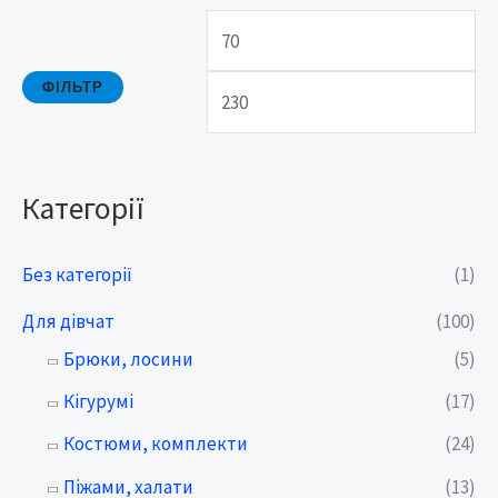
а
л
л
ь
ь
ш
ФІЛЬТР
н
а
а
ц
Категорії
ц
і
і
н
Без категорії
(1)
н
а
Для дівчат
(100)
а
Брюки, лосини
(5)
Кігурумі
(17)
Костюми, комплекти
(24)
Піжами, халати
(13)