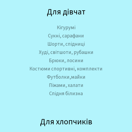
0
3
o
0
Для дівчат
8
u
6
g
₴
,
Кігурумі
h
0
Сукні, сарафани
4
0
7
Шорти, спідниці
0
Худі, світшоти, рубашки
₴
,
Брюки, лосини
0
Костюми спортивні, комплекти
0
Футболки,майки
Піжами, халати
₴
Спідня білизна
Для хлопчиків