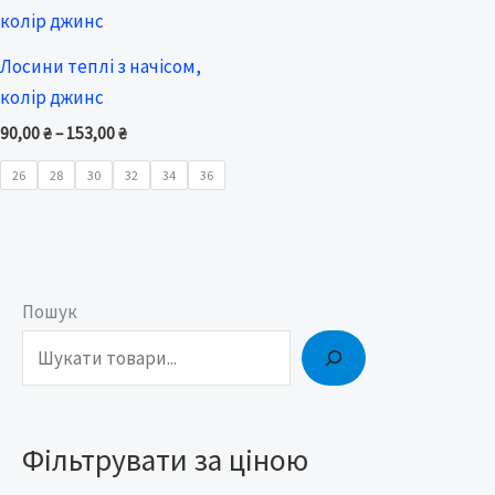
range:
90,00 ₴
through
Лосини теплі з начісом,
153,00 ₴
колір джинс
90,00
₴
–
153,00
₴
26
28
30
32
34
36
Пошук
М
Н
і
а
н
й
і
б
Фільтрувати за ціною
м
і