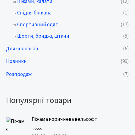
Піжами, халати
(12)
Спідня білизна
(1)
Спортивний одяг
(17)
Шорти, бриджі, штани
(5)
Для чоловіків
(6)
Новинки
(99)
Розпродаж
(7)
Популярні товари
P
Піжама коричнева вельсофт
r
i