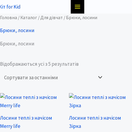
Перейти
до
Sorted
Головна
/
Каталог
/
Для дівчат
/ Брюки, лосини
вмісту
by
latest
Брюки, лосини
Брюки, лосини
Відображаються усі з 5 результатів
Price
Price
range:
range:
142,00 ₴
142,00 ₴
through
through
Лосини теплі з начісом
Лосини теплі з начісом
225,00 ₴
225,00 ₴
Merry life
Зірка