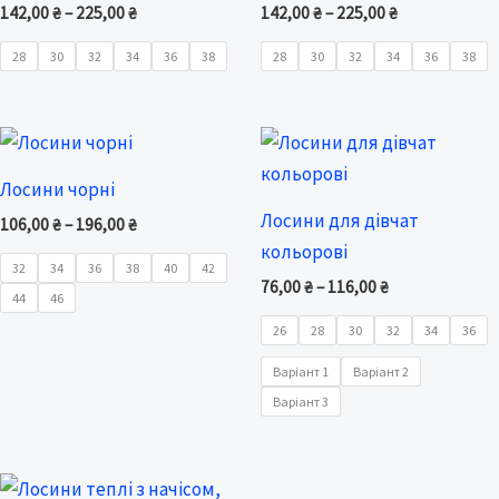
142,00
₴
–
225,00
₴
142,00
₴
–
225,00
₴
28
30
32
34
36
38
28
30
32
34
36
38
Price
Price
range:
range:
106,00 ₴
76,00 ₴
Лосини чорні
through
through
Лосини для дівчат
196,00 ₴
116,00 ₴
106,00
₴
–
196,00
₴
кольорові
32
34
36
38
40
42
76,00
₴
–
116,00
₴
44
46
26
28
30
32
34
36
Варіант 1
Варіант 2
Варіант 3
Price