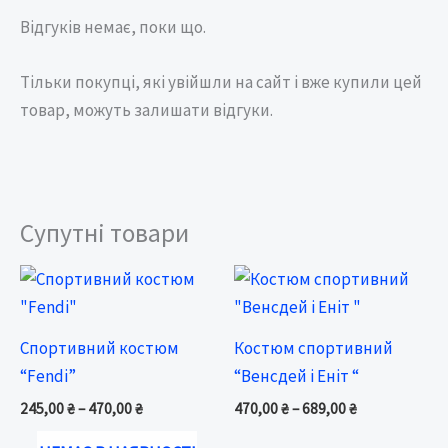
Відгуків немає, поки що.
Тільки покупці, які увійшли на сайт і вже купили цей
товар, можуть залишати відгуки.
Супутні товари
Price
Price
range:
range:
245,00 ₴
470,00 ₴
through
through
Спортивний костюм
Костюм спортивний
470,00 ₴
689,00 ₴
“Fendi”
“Венсдей і Еніт “
245,00
₴
–
470,00
₴
470,00
₴
–
689,00
₴