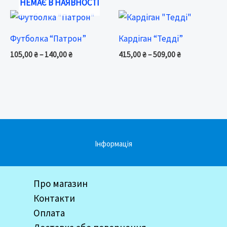
НЕМАЄ В НАЯВНОСТІ
Price
Price
range:
range:
105,00 ₴
415,00 ₴
Футболка “Патрон”
Кардіган “Тедді”
through
through
140,00 ₴
509,00 ₴
105,00
₴
–
140,00
₴
415,00
₴
–
509,00
₴
Інформація
Про магазин
Контакти
Оплата