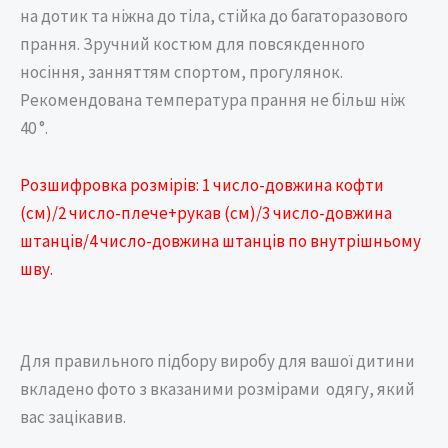
на дотик та ніжна до тіла, стійка до багаторазового
прання. Зручний костюм для повсякденного
носіння, занняттям спортом, прогулянок.
Рекомендована температура прання не більш ніж
40 °.
Розшифровка розмірів: 1 число-довжина кофти
(см)/2 число-плече+рукав (см)/3 число-довжина
штанців/4 число-довжина штанців по внутрішньому
шву.
Для правильного підбору виробу для вашої дитини
вкладено фото з вказаними розмірами одягу, який
вас зацікавив.