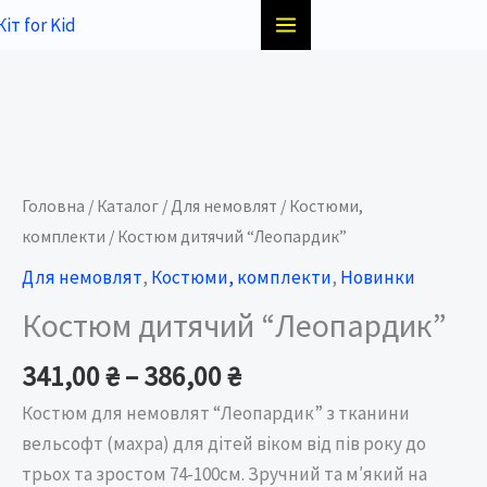
Перейти
до
вмісту
Price
Костюм
range:
дитячий
341,00 ₴
"Леопардик"
Головна
/
Каталог
/
Для немовлят
/
Костюми,
through
кількість
комплекти
/ Костюм дитячий “Леопардик”
386,00 ₴
Для немовлят
,
Костюми, комплекти
,
Новинки
Костюм дитячий “Леопардик”
341,00
₴
–
386,00
₴
Костюм для немовлят “Леопардик” з тканини
вельсофт (махра) для дітей віком від пів року до
трьох та зростом 74-100см. Зручний та м′який на