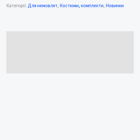
Категорії:
Для немовлят
,
Костюми, комплекти
,
Новинки
Опис
Додаткова інформація
Відгуки (0)