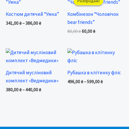
Розпродаж!
Розпродаж!
341,00 ₴
80,00 ₴.
60,00 ₴.
through
Костюм дитячий “Умка”
Комбінезон “Чоловічок
386,00 ₴
bear friends”
341,00
₴
–
386,00
₴
80,00
₴
60,00
₴
Price
Price
range:
range:
380,00 ₴
496,00 ₴
through
through
Дитячий мусліновий
Рубашка в клітинку фліс
440,00 ₴
599,00 ₴
комплект «Ведмедики»
496,00
₴
–
599,00
₴
380,00
₴
–
440,00
₴