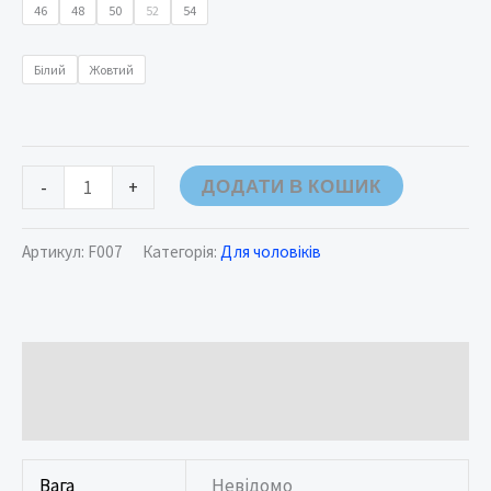
46
48
50
52
54
Білий
Жовтий
ДОДАТИ В КОШИК
-
+
Артикул:
F007
Категорія:
Для чоловіків
Додаткова інформація
Відгуки (0)
Вага
Невідомо