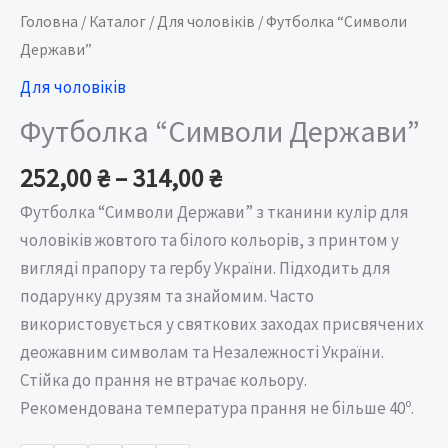
Головна
/
Каталог
/
Для чоловіків
/ Футболка “Символи
Держави”
Для чоловіків
Футболка “Символи Держави”
252,00
₴
–
314,00
₴
Футболка “Символи Держави” з тканини кулір для
чоловіків жовтого та білого кольорів, з принтом у
вигляді прапору та гербу України. Підходить для
подарунку друзям та знайомим. Часто
використовується у святкових заходах присвячених
деожавним символам та Незалежності України.
Стійка до прання не втрачає кольору.
Рекомендована температура прання не більше 40º.